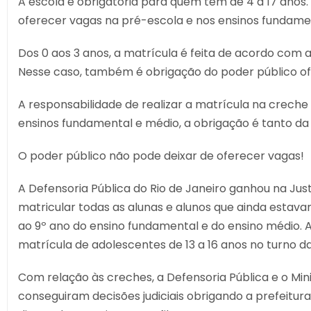
A escola é obrigatória para quem tem de 4 a 17 anos.
oferecer vagas na pré-escola e nos ensinos fundame
Dos 0 aos 3 anos, a matrícula é feita de acordo com 
Nesse caso, também é obrigação do poder público of
A responsabilidade de realizar a matrícula na creche 
ensinos fundamental e médio, a obrigação é tanto da
O poder público não pode deixar de oferecer vagas!
A Defensoria Pública do Rio de Janeiro ganhou na Jus
matricular todas as alunas e alunos que ainda estav
ao 9º ano do ensino fundamental e do ensino médio. 
matrícula de adolescentes de 13 a 16 anos no turno da
Com relação às creches, a Defensoria Pública e o Minis
conseguiram decisões judiciais obrigando a prefeitura