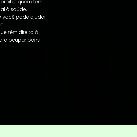
s, proíbe quem tem
ial à saúde.
ão você pode ajudar
o.
ue têm direito à
para ocupar bons