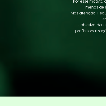
Por esse motivo, 
menos de 18
Mas atenção! Peque
e
O objetivo da C
profissionaliza