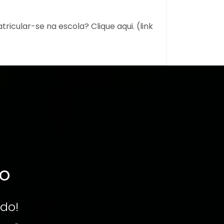
cular-se na escola? Clique aqui. (link
ão
do!