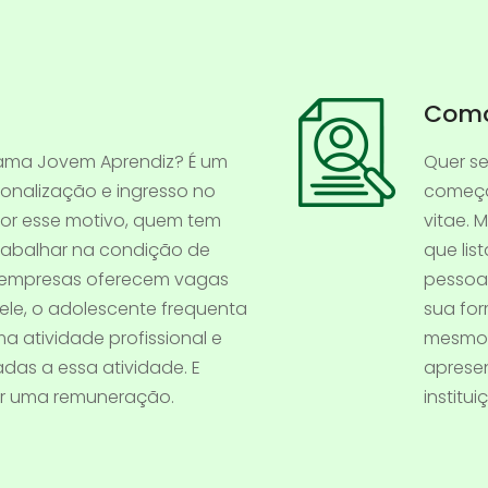
Como
ama Jovem Aprendiz? É um
Quer se
ionalização e ingresso no
começa
Por esse motivo, quem tem
vitae. 
rabalhar na condição de
que lis
s empresas oferecem vagas
pessoa 
ele, o adolescente frequenta
sua fo
a atividade profissional e
mesmo 
adas a essa atividade. E
apresen
ber uma remuneração.
institu